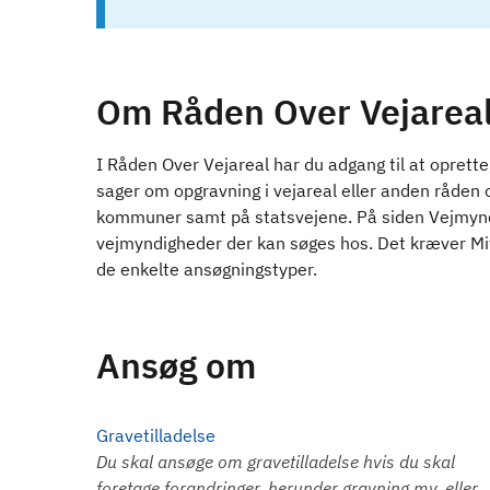
Om Råden Over Vejarea
I Råden Over Vejareal har du adgang til at oprett
sager om opgravning i vejareal eller anden råden 
kommuner samt på statsvejene. På siden Vejmynd
vejmyndigheder der kan søges hos. Det kræver MitID
de enkelte ansøgningstyper.
Ansøg om
Gravetilladelse
Du skal ansøge om gravetilladelse hvis du skal
foretage forandringer, herunder gravning mv. eller