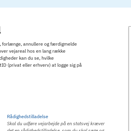
l
e, forlænge, annullere og færdigmelde
over vejareal hos en lang række
igheder kan du se, hvilke
 (privat eller erhverv) at logge sig på
Rådighedstilladelse
Skal du udføre vejarbejde på en statsvej kræver
det en rådighedstilladelse, som du skal søge og