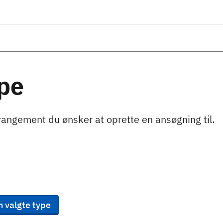
pe
rangement du ønsker at oprette en ansøgning til.
n valgte type