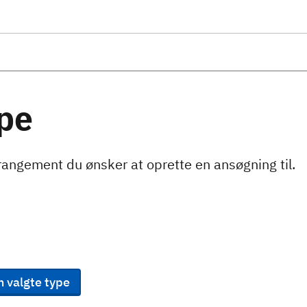
pe
rangement du ønsker at oprette en ansøgning til.
n valgte type