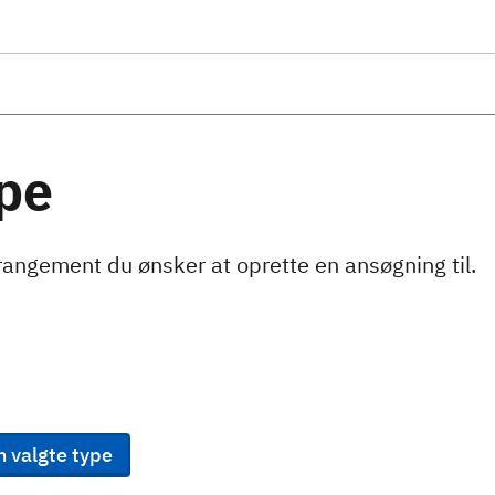
pe
rangement du ønsker at oprette en ansøgning til.
n valgte type