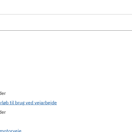
der
løb til brug ved vejarbejde
der
 motorveje