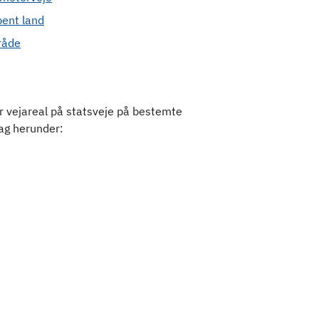
bent land
råde
r vejareal på statsveje på bestemte
lag herunder: