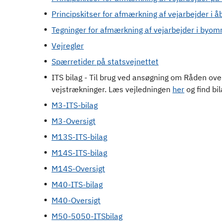
Principskitser for afmærkning af vejarbejder i å
Tegninger for afmærkning af vejarbejder i byom
Vejregler
Spærretider på statsvejnettet
ITS bilag - Til brug ved ansøgning om Råden ove
vejstrækninger. Læs vejledningen
her
og find bi
M3-ITS-bilag
M3-Oversigt
M13S-ITS-bilag
M14S-ITS-bilag
M14S-Oversigt
M40-ITS-bilag
M40-Oversigt
M50-5050-ITSbilag